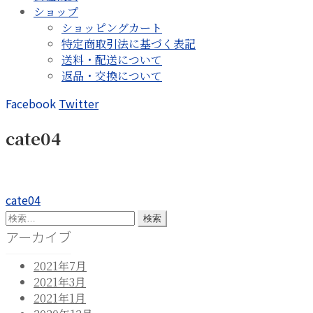
ショップ
ショッピングカート
特定商取引法に基づく表記
送料・配送について
返品・交換について
Facebook
Twitter
cate04
投
前
cate04
の
検
稿
投
索:
アーカイブ
ナ
稿:
2021年7月
ビ
2021年3月
ゲ
2021年1月