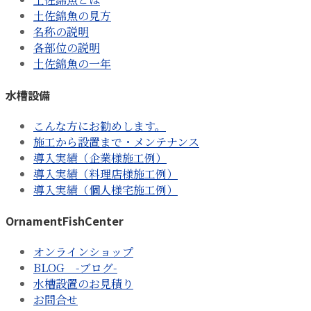
土佐錦魚の見方
名称の説明
各部位の説明
土佐錦魚の一年
水槽設備
こんな方にお勧めします。
施工から設置まで・メンテナンス
導入実績（企業様施工例）
導入実績（料理店様施工例）
導入実績（個人様宅施工例）
OrnamentFishCenter
オンラインショップ
BLOG -ブログ-
水槽設置のお見積り
お問合せ