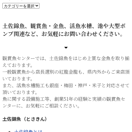
カ
テ
ゴ
土佐錦魚、観賞魚・金魚、活魚水槽、池や大型ポ
リ
ンプ関連など、お気軽にお問い合わせください。
ー
観賞魚センターでは、土佐錦魚をはじめ上質な金魚を取り揃
えております。
一般観賞魚から店長選別の紅龍金龍も、県内外からご来店頂
いております。
また、活魚水槽施工も銀座・梅田・神戸・米子と対応させて
頂いております。
魚に関する設備施工等、創業51年の経験と実績の観賞魚セ
ンターに、お気軽にご相談ください。
土佐錦魚（とさきん）
土佐錦魚とは