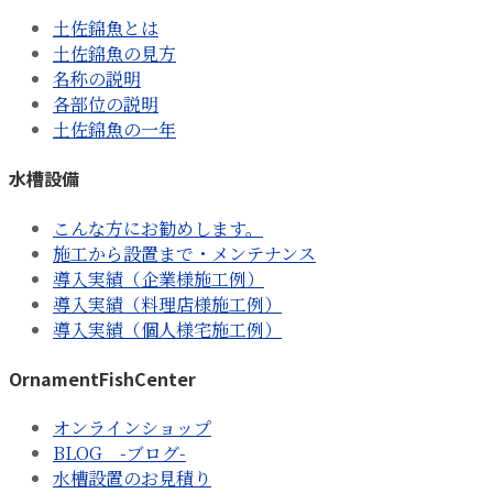
土佐錦魚とは
土佐錦魚の見方
名称の説明
各部位の説明
土佐錦魚の一年
水槽設備
こんな方にお勧めします。
施工から設置まで・メンテナンス
導入実績（企業様施工例）
導入実績（料理店様施工例）
導入実績（個人様宅施工例）
OrnamentFishCenter
オンラインショップ
BLOG -ブログ-
水槽設置のお見積り