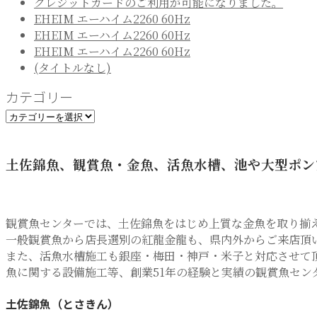
クレジットカードのご利用が可能になりました。
EHEIM エーハイム2260 60Hz
EHEIM エーハイム2260 60Hz
EHEIM エーハイム2260 60Hz
(タイトルなし)
カテゴリー
カ
テ
ゴ
土佐錦魚、観賞魚・金魚、活魚水槽、池や大型ポン
リ
ー
観賞魚センターでは、土佐錦魚をはじめ上質な金魚を取り揃
一般観賞魚から店長選別の紅龍金龍も、県内外からご来店頂
また、活魚水槽施工も銀座・梅田・神戸・米子と対応させて
魚に関する設備施工等、創業51年の経験と実績の観賞魚セン
土佐錦魚（とさきん）