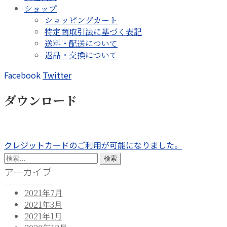
ショップ
ショッピングカート
特定商取引法に基づく表記
送料・配送について
返品・交換について
Facebook
Twitter
ダウンロード
投
前
クレジットカードのご利用が可能になりました。
の
検
稿
投
索:
アーカイブ
ナ
稿:
2021年7月
ビ
2021年3月
ゲ
2021年1月