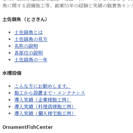
魚に関する設備施工等、創業51年の経験と実績の観賞魚セン
土佐錦魚（とさきん）
土佐錦魚とは
土佐錦魚の見方
名称の説明
各部位の説明
土佐錦魚の一年
水槽設備
こんな方にお勧めします。
施工から設置まで・メンテナンス
導入実績（企業様施工例）
導入実績（料理店様施工例）
導入実績（個人様宅施工例）
OrnamentFishCenter