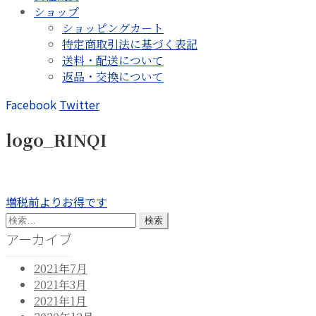
ショップ
ショッピングカート
特定商取引法に基づく表記
送料・配送について
返品・交換について
Facebook
Twitter
logo_RINQI
投
前
増税前よりお得です
の
検
稿
投
索:
アーカイブ
ナ
稿:
2021年7月
ビ
2021年3月
ゲ
2021年1月